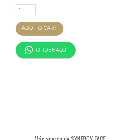
SYNERGY
FACE
quantity
ADD TO CART
ORDÉNALO
Más acerca de SYNERGY FACE