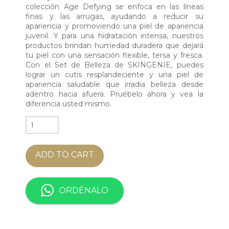
colección Age Defying se enfoca en las líneas
finas y las arrugas, ayudando a reducir su
apariencia y promoviendo una piel de apariencia
juvenil. Y para una hidratación intensa, nuestros
productos brindan humedad duradera que dejará
tu piel con una sensación flexible, tersa y fresca.
Con el Set de Belleza de SKINGENIE, puedes
lograr un cutis resplandeciente y una piel de
apariencia saludable que irradia belleza desde
adentro hacia afuera. Pruébelo ahora y vea la
diferencia usted mismo.
SKINGENIE
CAVIAR
AGE
ADD TO CART
DEFYING
SKINCARE
SET
ORDÉNALO
quantity