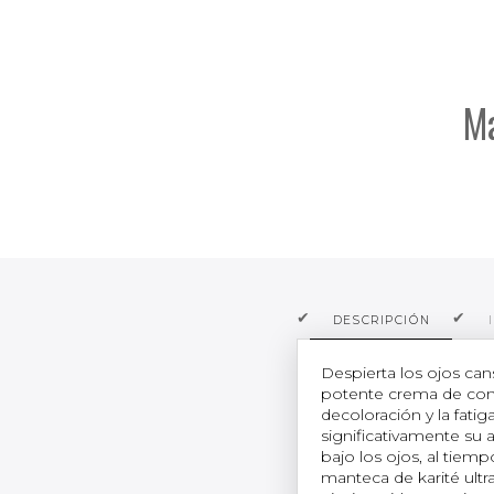
Má
DESCRIPCIÓN
Despierta los ojos ca
potente crema de conto
decoloración y la fati
significativamente su 
bajo los ojos, al tiemp
manteca de karité ultrah