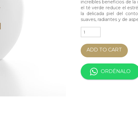
increíbles beneficios de la 
el té verde reduce el estré
la delicada piel del con
suaves, radiantes y de asp
REVITALISING
EYE
CREAM
ADD TO CART
quantity
ORDÉNALO