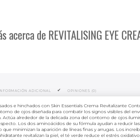
s acerca de REVITALISING EYE CR
INFORMACIÓN ADICIONAL
OPINIONES (0)
nsados e hinchados con Skin Essentials Crema Revitalizante Con
rno de ojos diseñada para combatir los signos visibles del enve
ga. Actúa alrededor de la delicada zona del contorno de ojos ilum
aspecto. Los dos aminoácidos de su fórmula ayudan a reducir las
o que minimizan la aparición de líneas finas y arrugas. Los increíb
idratante revitalizan la piel, el té verde reduce el estrés oxidativo,