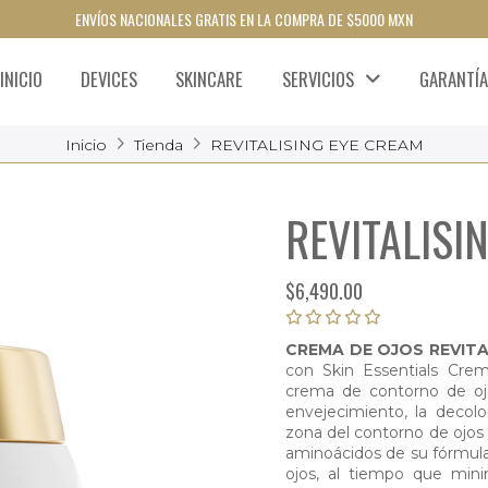
ENVÍOS NACIONALES GRATIS EN LA COMPRA DE $5000 MXN
INICIO
DEVICES
SKINCARE
SERVICIOS
GARANTÍA
Inicio
Tienda
REVITALISING EYE CREAM
REVITALISI
$
6,490.00
CREMA DE OJOS REVIT
con Skin Essentials Cre
crema de contorno de ojo
envejecimiento, la decolo
zona del contorno de ojos
aminoácidos de su fórmula 
ojos, al tiempo que minim