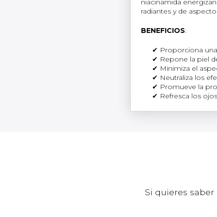
niacinamida energizan 
radiantes y de aspecto
BENEFICIOS
:
Proporciona una r
Repone la piel de
Minimiza el aspec
Neutraliza los e
Promueve la prod
Refresca los ojo
Si quieres sabe