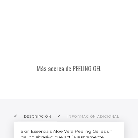
Más acerca de PEELING GEL
DESCRIPCIÓN
INFORMACIÓN ADICIONAL
O
Skin Essentials Aloe Vera Peeling Gel es un
gel no abrasivo que actúa suavemente